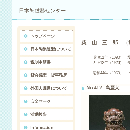
日本陶磁器センター
トップページ
柴 山 三 郎 （
日本陶業連盟について
明治31年（1898） 
税制申請書
大正12年（1923） 
「秘色焼」
昭和44年（1969） 
貸会議室・貸事務所
No.412 高麗犬
外国人雇用について
安全マーク
活動報告
Information