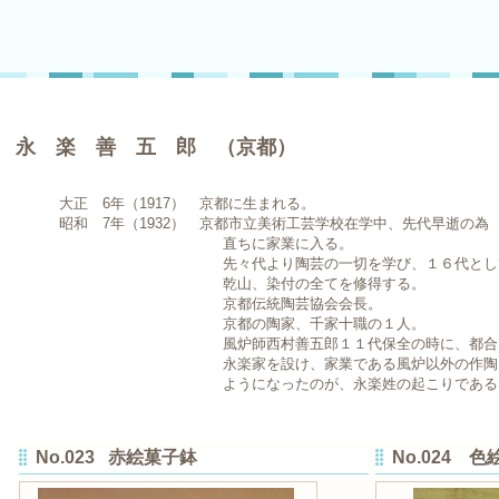
永 楽 善 五 郎 （京都）
大正 6年（1917） 京都に生まれる。
昭和 7年（1932） 京都市立美術工芸学校在学中、先代早逝の為
直ちに家業に入る。
先々代より陶芸の一切を学び、１６代として
乾山、染付の全てを修得する。
京都伝統陶芸協会会長。
京都の陶家、千家十職の１人。
風炉師西村善五郎１１代保全の時に、都合で
永楽家を設け、家業である風炉以外の作陶を
ようになったのが、永楽姓の起こりである
No.023 赤絵菓子鉢
No.024 