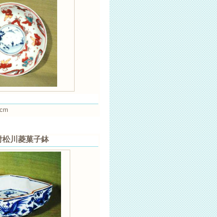
cm
染付松川菱菓子鉢