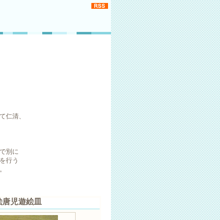
仁清、
別に
行う
。
色絵唐児遊絵皿