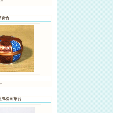
cm
金彩香合
cm
交趾風松画茶台