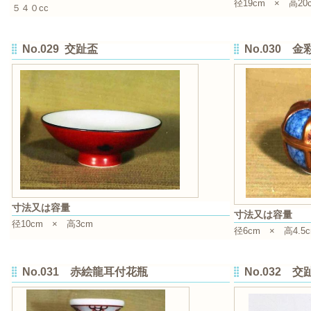
径19cm × 高20
５４０cc
No.029 交趾盃
No.030 
寸法又は容量
寸法又は容量
径10cm × 高3cm
径6cm × 高4.5
No.031 赤絵龍耳付花瓶
No.032 